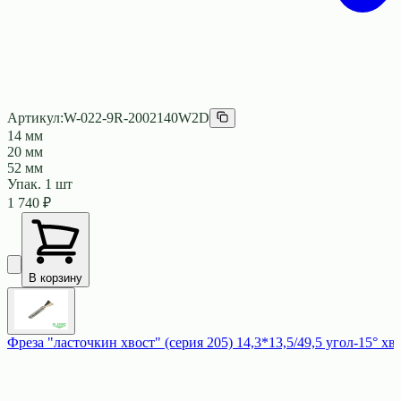
Артикул:
W-022-9R-2002140W2D
14 мм
20 мм
52 мм
Упак.
1
шт
1 740
₽
В корзину
Фреза "ласточкин хвост" (серия 205) 14,3*13,5/49,5 угол-15° хв