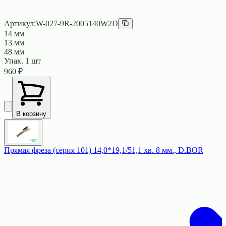
Артикул:
W-027-9R-2005140W2D
14 мм
13 мм
48 мм
Упак.
1
шт
960
₽
В корзину
Прямая фреза (серия 101) 14,0*19,1/51,1 хв. 8 мм., D.BOR