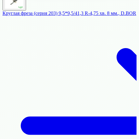
Круглая фреза (серия 203) 9,5*9,5/41,3 R-4,75 хв. 8 мм., D.BOR