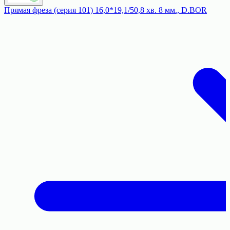
Прямая фреза (серия 101) 16,0*19,1/50,8 хв. 8 мм., D.BOR