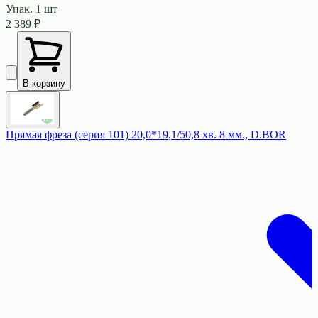
Упак.
1
шт
2 389
₽
В корзину
Прямая фреза (серия 101) 20,0*19,1/50,8 хв. 8 мм., D.BOR