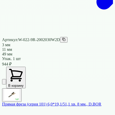
Артикул:
W-022-9R-2002030W2D
3 мм
11 мм
49 мм
Упак.
1
шт
944
₽
В корзину
Прямая фреза (серия 101) 6,0*19,1/51,1 хв. 8 мм., D.BOR