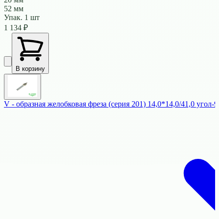
52 мм
Упак.
1
шт
1 134
₽
В корзину
V - образная желобковая фреза (серия 201) 14,0*14,0/41,0 угол-